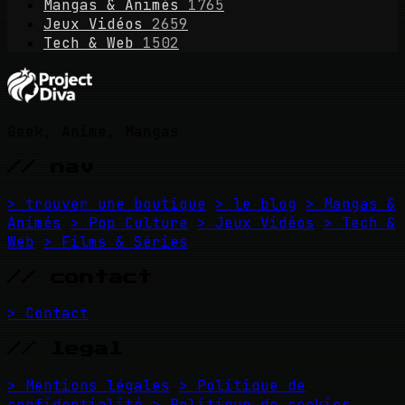
Mangas & Animés
1765
Jeux Vidéos
2659
Tech & Web
1502
Geek, Anime, Mangas
// nav
> trouver une boutique
> le blog
> Mangas &
Animés
> Pop Culture
> Jeux Vidéos
> Tech &
Web
> Films & Séries
// contact
> Contact
// legal
> Mentions légales
> Politique de
confidentialité
> Politique de cookies