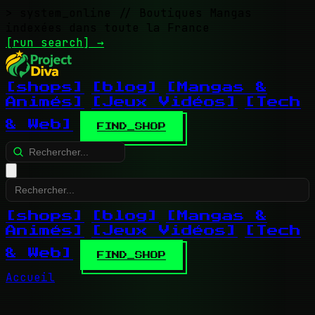
> system_online
// Boutiques Mangas
indexées dans toute la France
[run search]
→
[shops]
[blog]
[Mangas &
Animés]
[Jeux Vidéos]
[Tech
& Web]
FIND_SHOP
[shops]
[blog]
[Mangas &
Animés]
[Jeux Vidéos]
[Tech
& Web]
FIND_SHOP
Accueil