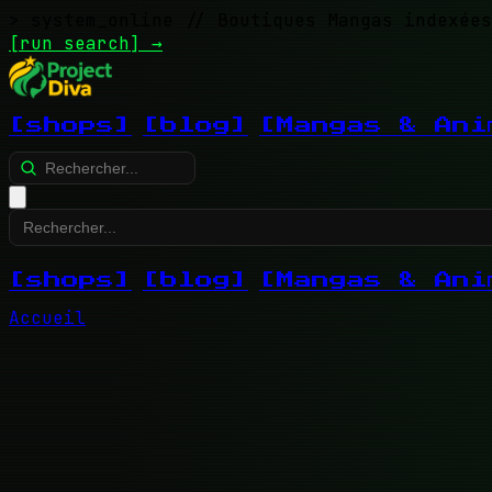
> system_online
// Boutiques Mangas indexées
[run search]
→
[shops]
[blog]
[Mangas & Ani
[shops]
[blog]
[Mangas & Ani
Accueil