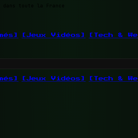
 dans toute la France
més]
[Jeux Vidéos]
[Tech & We
més]
[Jeux Vidéos]
[Tech & We