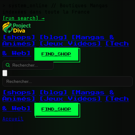
> system_online
// Boutiques Mangas
indexées dans toute la France
[run search]
→
[shops]
[blog]
[Mangas &
Animés]
[Jeux Vidéos]
[Tech
& Web]
FIND_SHOP
[shops]
[blog]
[Mangas &
Animés]
[Jeux Vidéos]
[Tech
& Web]
FIND_SHOP
Accueil