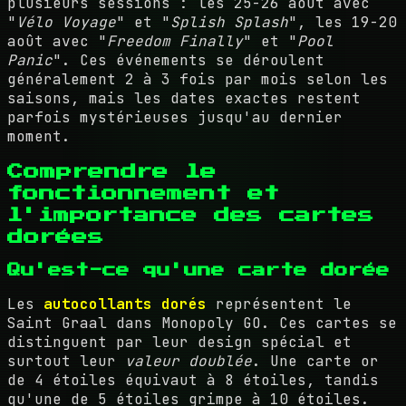
plusieurs sessions : les 25-26 août avec
"
Vélo Voyage
" et "
Splish Splash
", les 19-20
août avec "
Freedom Finally
" et "
Pool
Panic
". Ces événements se déroulent
généralement 2 à 3 fois par mois selon les
saisons, mais les dates exactes restent
parfois mystérieuses jusqu'au dernier
moment.
Comprendre le
fonctionnement et
l'importance des cartes
dorées
Qu'est-ce qu'une carte dorée
Les
autocollants dorés
représentent le
Saint Graal dans Monopoly GO. Ces cartes se
distinguent par leur design spécial et
surtout leur
valeur doublée
. Une carte or
de 4 étoiles équivaut à 8 étoiles, tandis
qu'une de 5 étoiles grimpe à 10 étoiles.