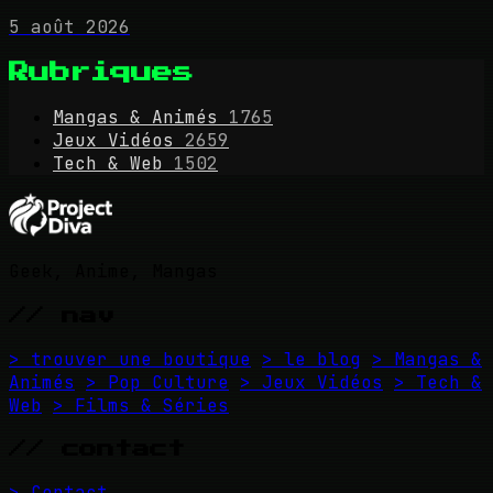
5 août 2026
Rubriques
Mangas & Animés
1765
Jeux Vidéos
2659
Tech & Web
1502
Geek, Anime, Mangas
// nav
> trouver une boutique
> le blog
> Mangas &
Animés
> Pop Culture
> Jeux Vidéos
> Tech &
Web
> Films & Séries
// contact
> Contact