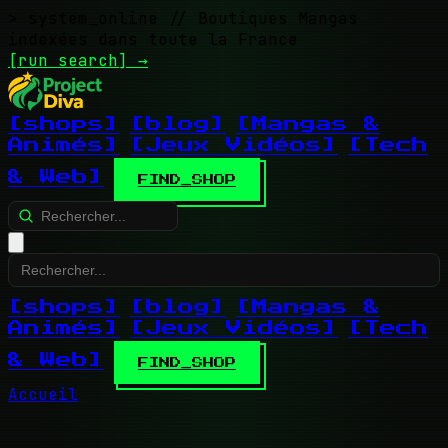
> system_online
// Boutiques Mangas
indexées dans toute la France
[run search]
→
[shops]
[blog]
[Mangas &
Animés]
[Jeux Vidéos]
[Tech
& Web]
FIND_SHOP
[shops]
[blog]
[Mangas &
Animés]
[Jeux Vidéos]
[Tech
& Web]
FIND_SHOP
Accueil