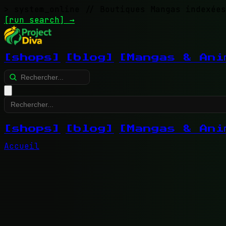
> system_online
// Boutiques Mangas indexées
[run search]
→
[shops]
[blog]
[Mangas & Ani
[shops]
[blog]
[Mangas & Ani
Accueil