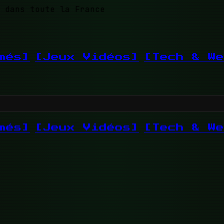
 dans toute la France
més]
[Jeux Vidéos]
[Tech & We
més]
[Jeux Vidéos]
[Tech & We