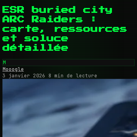
ESR buried city
ARC Raiders :
carte, ressources
et soluce
détaillée
M
Mooogle
3 janvier 2026
8 min de lecture