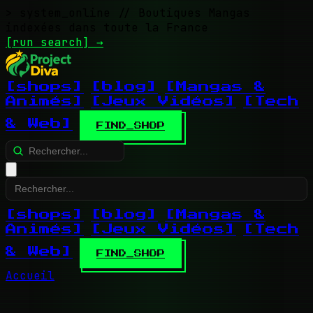
> system_online
// Boutiques Mangas
indexées dans toute la France
[run search]
→
[shops]
[blog]
[Mangas &
Animés]
[Jeux Vidéos]
[Tech
& Web]
FIND_SHOP
[shops]
[blog]
[Mangas &
Animés]
[Jeux Vidéos]
[Tech
& Web]
FIND_SHOP
Accueil