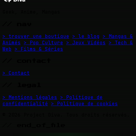
Geek, Anime, Mangas
// nav
> trouver une boutique
> le blog
> Mangas &
Animés
> Pop Culture
> Jeux Vidéos
> Tech &
Web
> Films & Séries
// contact
> Contact
// legal
> Mentions légales
> Politique de
confidentialité
> Politique de cookies
© 2026 Project Diva. Tous droits réservés.
// end_of_file