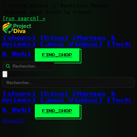
> system_online
// Boutiques Mangas
indexées dans toute la France
[run search]
→
[shops]
[blog]
[Mangas &
Animés]
[Jeux Vidéos]
[Tech
& Web]
FIND_SHOP
[shops]
[blog]
[Mangas &
Animés]
[Jeux Vidéos]
[Tech
& Web]
FIND_SHOP
Accueil