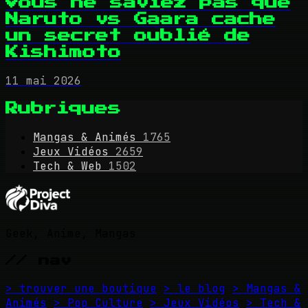
Vous ne saviez pas que
Naruto vs Gaara cache
un secret oublié de
Kishimoto
11 mai 2026
Rubriques
Mangas & Animés
1765
Jeux Vidéos
2659
Tech & Web
1502
Geek, Anime, Mangas
// nav
> trouver une boutique
> le blog
> Mangas &
Animés
> Pop Culture
> Jeux Vidéos
> Tech &