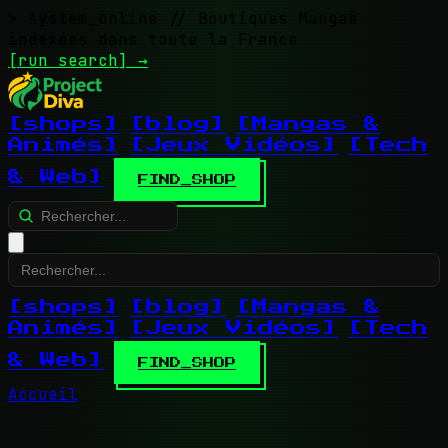
> system_online
// Boutiques Mangas
indexées dans toute la France
[run search]
→
[shops]
[blog]
[Mangas &
Animés]
[Jeux Vidéos]
[Tech
& Web]
FIND_SHOP
[shops]
[blog]
[Mangas &
Animés]
[Jeux Vidéos]
[Tech
& Web]
FIND_SHOP
Accueil