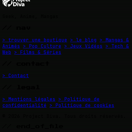
Geek, Anime, Mangas
// nav
> trouver une boutique
> le blog
> Mangas &
Animés
> Pop Culture
> Jeux Vidéos
> Tech &
Web
> Films & Séries
// contact
> Contact
// legal
> Mentions légales
> Politique de
confidentialité
> Politique de cookies
© 2026 Project Diva. Tous droits réservés.
// end_of_file