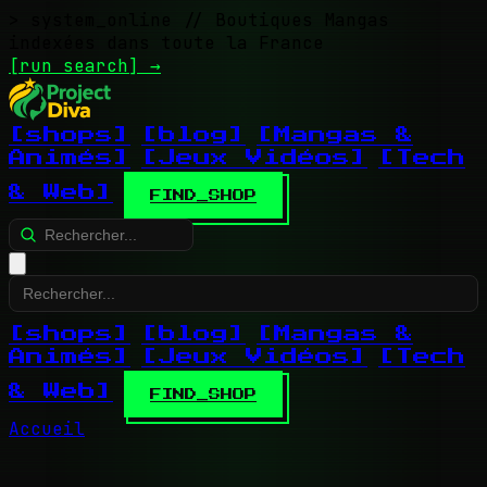
> system_online
// Boutiques Mangas
indexées dans toute la France
[run search]
→
[shops]
[blog]
[Mangas &
Animés]
[Jeux Vidéos]
[Tech
& Web]
FIND_SHOP
[shops]
[blog]
[Mangas &
Animés]
[Jeux Vidéos]
[Tech
& Web]
FIND_SHOP
Accueil