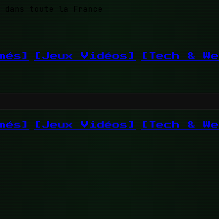
 dans toute la France
més]
[Jeux Vidéos]
[Tech & We
més]
[Jeux Vidéos]
[Tech & We