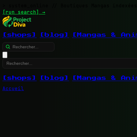
> system_online
// Boutiques Mangas indexées
[run search]
→
[shops]
[blog]
[Mangas & Ani
[shops]
[blog]
[Mangas & Ani
Accueil