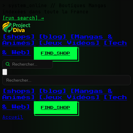
> system_online
// Boutiques Mangas
indexées dans toute la France
[run search]
→
[shops]
[blog]
[Mangas &
Animés]
[Jeux Vidéos]
[Tech
& Web]
FIND_SHOP
[shops]
[blog]
[Mangas &
Animés]
[Jeux Vidéos]
[Tech
& Web]
FIND_SHOP
Accueil