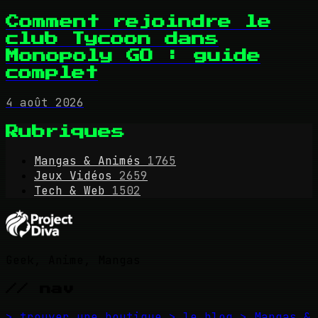
Comment rejoindre le
club Tycoon dans
Monopoly GO : guide
complet
4 août 2026
Rubriques
Mangas & Animés
1765
Jeux Vidéos
2659
Tech & Web
1502
Geek, Anime, Mangas
// nav
> trouver une boutique
> le blog
> Mangas &