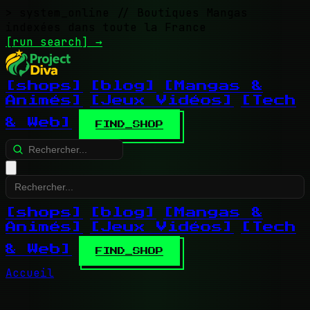
> system_online
// Boutiques Mangas
indexées dans toute la France
[run search]
→
[shops]
[blog]
[Mangas &
Animés]
[Jeux Vidéos]
[Tech
& Web]
FIND_SHOP
[shops]
[blog]
[Mangas &
Animés]
[Jeux Vidéos]
[Tech
& Web]
FIND_SHOP
Accueil