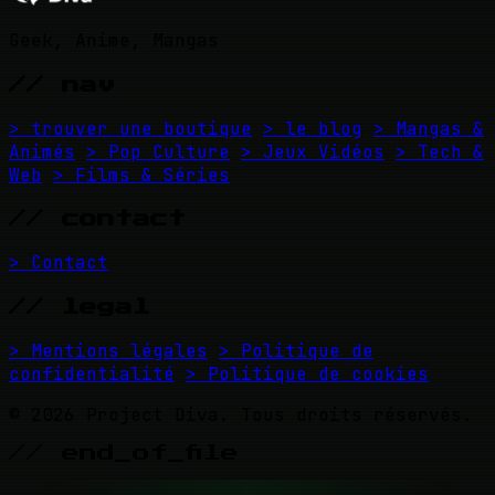
Geek, Anime, Mangas
// nav
> trouver une boutique
> le blog
> Mangas &
Animés
> Pop Culture
> Jeux Vidéos
> Tech &
Web
> Films & Séries
// contact
> Contact
// legal
> Mentions légales
> Politique de
confidentialité
> Politique de cookies
© 2026 Project Diva. Tous droits réservés.
// end_of_file