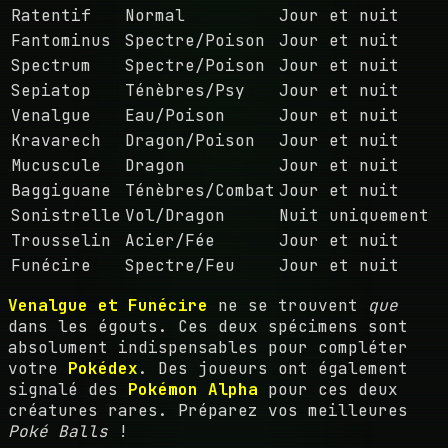
Ratentif
Normal
Jour et nuit
Fantominus
Spectre/Poison
Jour et nuit
Spectrum
Spectre/Poison
Jour et nuit
Sepiatop
Ténèbres/Psy
Jour et nuit
Venalgue
Eau/Poison
Jour et nuit
Kravarech
Dragon/Poison
Jour et nuit
Mucuscule
Dragon
Jour et nuit
Baggiguane
Ténèbres/Combat
Jour et nuit
Sonistrelle
Vol/Dragon
Nuit uniquement
Trousselin
Acier/Fée
Jour et nuit
Funécire
Spectre/Feu
Jour et nuit
Venalgue et Funécire
ne se trouvent
que
dans les égouts. Ces deux spécimens sont
absolument indispensables pour compléter
votre
Pokédex
. Des joueurs ont également
signalé des
Pokémon Alpha
pour ces deux
créatures rares. Préparez vos meilleures
Poké Balls
!