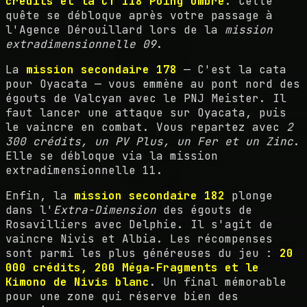
crédits et la CT 118 Poing Ombre
. Cette
quête se débloque après votre passage à
l'Agence Dérouillard lors de la
mission
extradimensionnelle 09
.
La
mission secondaire 178
— C'est la cata
pour Oyacata — vous emmène au pont nord des
égouts de Valcyan avec le PNJ Meister. Il
faut lancer une attaque sur Oyacata, puis
le vaincre en combat. Vous repartez avec
2
300 crédits, un PV Plus, un Fer et un Zinc
.
Elle se débloque via la mission
extradimensionnelle 11.
Enfin, la
mission secondaire 182
plonge
dans l'
Extra-Dimension
des égouts de
Rosavilliers avec Delphie. Il s'agit de
vaincre Nivis et Albia. Les récompenses
sont parmi les plus généreuses du jeu :
20
000 crédits, 200 Méga-Fragments et le
Kimono de Nivis blanc
. Un final mémorable
pour une zone qui réserve bien des