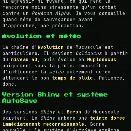
ni agressif ni fuyard, ce qui rend la
rencontre moins stressante qu'un combat
contre un
Pokémon Alpha
. Je vous conseille
quand même de sauvegarder avant
d'approcher, par précaution.
Évolution et météo
La chaîne d'
évolution
de Mucuscule est
particulière. Il devient
Colimucus
à partir
du
niveau 40
, puis évolue en
Muplodocus
uniquement sous la pluie. Impossible
d'influencer la
météo
autrement qu'en
attendant le bon
temps de pluie
. Patience,
donc.
Version Shiny et système
AutoSave
Des versions
Shiny
et
Baron
de Mucuscule
existent. Le
Shiny
arbore une
teinte dorée
immédiatement reconnaissable
. Bonne
nouvelle : le système d'
AutoSave
empêche