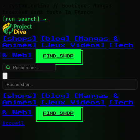
> system_online
// Boutiques Mangas
indexées dans toute la France
[run search]
→
[shops]
[blog]
[Mangas &
Animés]
[Jeux Vidéos]
[Tech
& Web]
FIND_SHOP
[shops]
[blog]
[Mangas &
Animés]
[Jeux Vidéos]
[Tech
& Web]
FIND_SHOP
Accueil