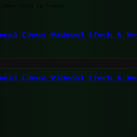
 dans toute la France
més]
[Jeux Vidéos]
[Tech & We
més]
[Jeux Vidéos]
[Tech & We