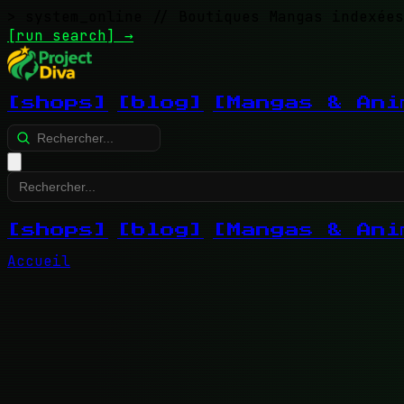
> system_online
// Boutiques Mangas indexées
[run search]
→
[shops]
[blog]
[Mangas & Ani
[shops]
[blog]
[Mangas & Ani
Accueil