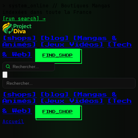
> system_online
// Boutiques Mangas
indexées dans toute la France
[run search]
→
[shops]
[blog]
[Mangas &
Animés]
[Jeux Vidéos]
[Tech
& Web]
FIND_SHOP
[shops]
[blog]
[Mangas &
Animés]
[Jeux Vidéos]
[Tech
& Web]
FIND_SHOP
Accueil