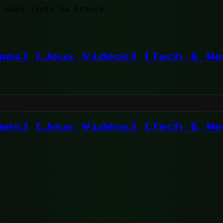
 dans toute la France
més]
[Jeux Vidéos]
[Tech & We
més]
[Jeux Vidéos]
[Tech & We