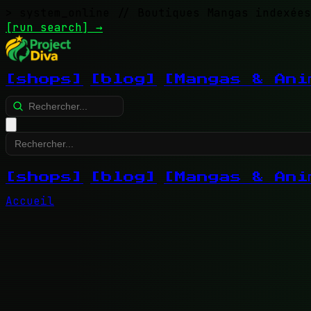
> system_online
// Boutiques Mangas indexées
[run search]
→
[shops]
[blog]
[Mangas & Ani
[shops]
[blog]
[Mangas & Ani
Accueil