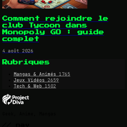
Comment rejoindre le
club Tycoon dans
Monopoly GO : guide
complet
4 août 2026
Rubriques
Mangas & Animés
1765
Jeux Vidéos
2659
Tech & Web
1502
Geek, Anime, Mangas
// nav