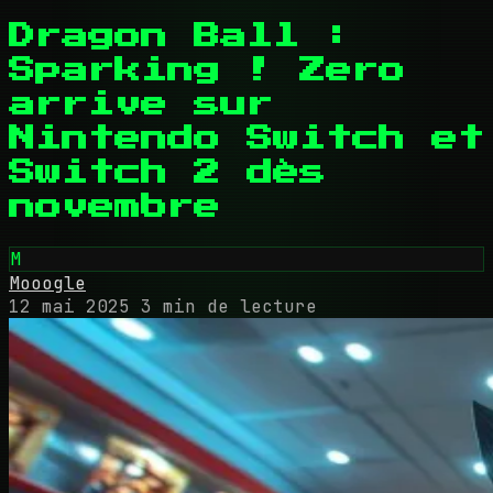
Dragon Ball :
Sparking ! Zero
arrive sur
Nintendo Switch et
Switch 2 dès
novembre
M
Mooogle
12 mai 2025
3 min de lecture