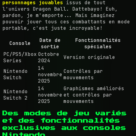
personnages jouables
issus de tout
l'univers Dragon Ball. Dattebayo! Euh,
pardon, je m'emporte... Mais imaginez
pouvoir jouer tous ces combattants en mode
portable, c'est juste incroyable!
Date de
Fonctionnalités
Console
sortie
spéciales
PC/PS5/Xbox
Octobre
Version originale
Series
2024
14
Nintendo
Contrôles par
novembre
Switch
mouvements
2025
14
Graphismes améliorés
Nintendo
novembre
et contrôles par
Switch 2
2025
mouvements
Des modes de jeu variés
et des fonctionnalités
exclusives aux consoles
Nintendo