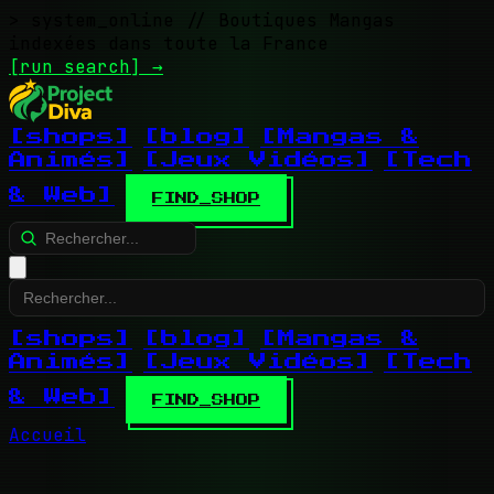
> system_online
// Boutiques Mangas
indexées dans toute la France
[run search]
→
[shops]
[blog]
[Mangas &
Animés]
[Jeux Vidéos]
[Tech
& Web]
FIND_SHOP
[shops]
[blog]
[Mangas &
Animés]
[Jeux Vidéos]
[Tech
& Web]
FIND_SHOP
Accueil