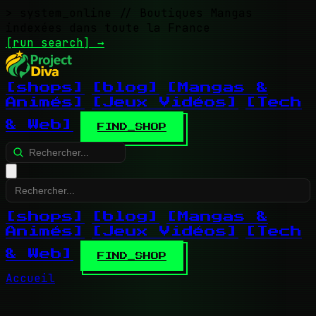
> system_online
// Boutiques Mangas
indexées dans toute la France
[run search]
→
[shops]
[blog]
[Mangas &
Animés]
[Jeux Vidéos]
[Tech
& Web]
FIND_SHOP
[shops]
[blog]
[Mangas &
Animés]
[Jeux Vidéos]
[Tech
& Web]
FIND_SHOP
Accueil