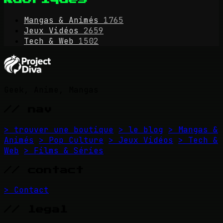
Mangas & Animés
1765
Jeux Vidéos
2659
Tech & Web
1502
Geek, Anime, Mangas
// nav
> trouver une boutique
> le blog
> Mangas &
Animés
> Pop Culture
> Jeux Vidéos
> Tech &
Web
> Films & Séries
// contact
> Contact
// legal