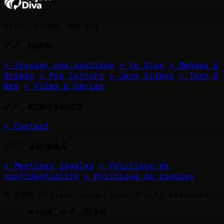
Geek, Anime, Mangas
// nav
> trouver une boutique
> le blog
> Mangas &
Animés
> Pop Culture
> Jeux Vidéos
> Tech &
Web
> Films & Séries
// contact
> Contact
// legal
> Mentions légales
> Politique de
confidentialité
> Politique de cookies
© 2026 Project Diva. Tous droits réservés.
// end_of_file