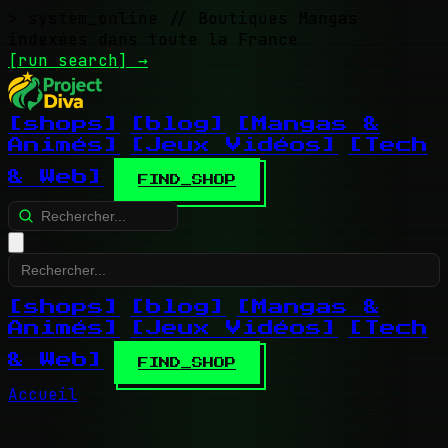
> system_online
// Boutiques Mangas
indexées dans toute la France
[run search]
→
[shops]
[blog]
[Mangas &
Animés]
[Jeux Vidéos]
[Tech
& Web]
FIND_SHOP
[shops]
[blog]
[Mangas &
Animés]
[Jeux Vidéos]
[Tech
& Web]
FIND_SHOP
Accueil