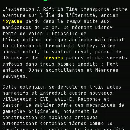
L'extension A Rift in Time transporte votre
aventure sur l'Île de l'Éternité, ancien
royaume
perdu dans le
temps
suite aux
manigances de Jafar. Ce méchant Disney
tente de voler l'Étincelle de
l'imagination, relique ancienne maintenant
la cohésion de Dreamlight Valley. Votre
nouvel outil, le sablier royal, permet de
découvrir des
trésors
perdus et des secrets
enfouis dans trois biomes inédits : Port
antique, Dunes scintillantes et Méandres
sauvages.
Cette extension se déroule en trois actes
narratifs et introduit quatre nouveaux
villageois : EVE, WALL-E, Raiponce et
Gaston. Le sablier offre des mécaniques de
gameplay originales, notamment la
construction de machines antiques
automatisant certaines tâches comme le
jardinage ou la cuisine. Un jeu de société