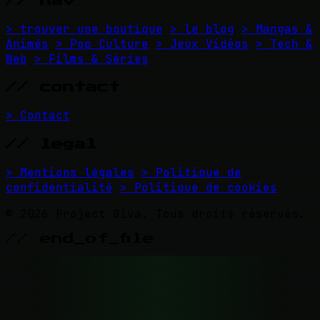
// nav
> trouver une boutique
> le blog
> Mangas &
Animés
> Pop Culture
> Jeux Vidéos
> Tech &
Web
> Films & Séries
// contact
> Contact
// legal
> Mentions légales
> Politique de
confidentialité
> Politique de cookies
© 2026 Project Diva. Tous droits réservés.
// end_of_file