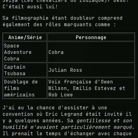
Seiya (Les Chevaliers du Zodiaque)? Desu!
C'était aussi lui!
Sa filmographie étant doubleur comprend
également des rôles marquants comme :
Anime/Série
Personnage
Space
Adventure
Cobra
Cobra
Captain
Julian Ross
Tsubasa
Doublage de
Voix française d'Owen
films
Wilson, Emilio Estevez et
américains
Rob Lowe
J'ai eu la chance d'assister à une
convention où Eric Legrand était invité il
y a quelques années. Sa
gentillesse et son
humilité m'avaient particulièrement marqué
.
Il prenait le temps d'échanger avec chaque