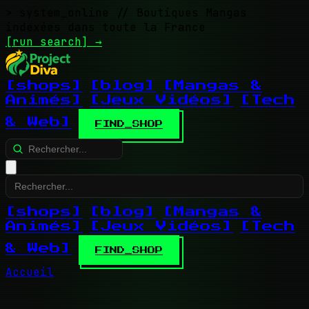
> system_online
// Boutiques Mangas
indexées dans toute la France
[run search]
→
[shops]
[blog]
[Mangas &
Animés]
[Jeux Vidéos]
[Tech
& Web]
FIND_SHOP
[shops]
[blog]
[Mangas &
Animés]
[Jeux Vidéos]
[Tech
& Web]
FIND_SHOP
Accueil