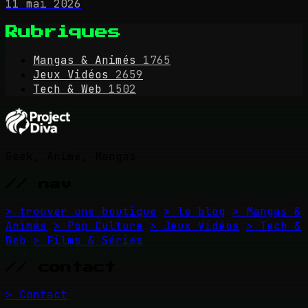
11 mai 2026
Rubriques
Mangas & Animés
1765
Jeux Vidéos
2659
Tech & Web
1502
Geek, Anime, Mangas
// nav
> trouver une boutique
> le blog
> Mangas &
Animés
> Pop Culture
> Jeux Vidéos
> Tech &
Web
> Films & Séries
// contact
> Contact