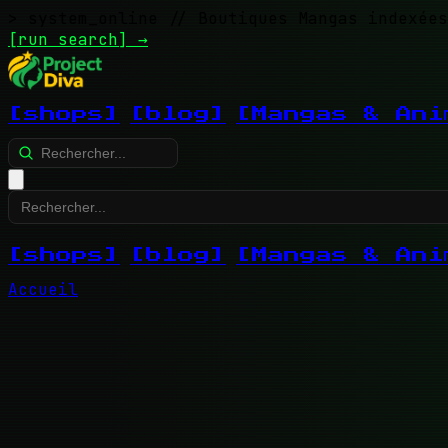
> system_online
// Boutiques Mangas indexées
[run search]
→
[shops]
[blog]
[Mangas & Ani
[shops]
[blog]
[Mangas & Ani
Accueil