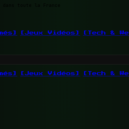
 dans toute la France
més]
[Jeux Vidéos]
[Tech & We
més]
[Jeux Vidéos]
[Tech & We