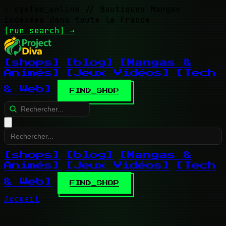
> system_online
// Boutiques Mangas
indexées dans toute la France
[run search]
→
[shops]
[blog]
[Mangas &
Animés]
[Jeux Vidéos]
[Tech
& Web]
FIND_SHOP
[shops]
[blog]
[Mangas &
Animés]
[Jeux Vidéos]
[Tech
& Web]
FIND_SHOP
Accueil