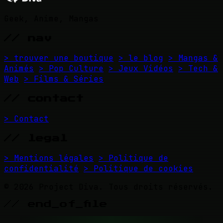
Geek, Anime, Mangas
// nav
> trouver une boutique
> le blog
> Mangas &
Animés
> Pop Culture
> Jeux Vidéos
> Tech &
Web
> Films & Séries
// contact
> Contact
// legal
> Mentions légales
> Politique de
confidentialité
> Politique de cookies
© 2026 Project Diva. Tous droits réservés.
// end_of_file