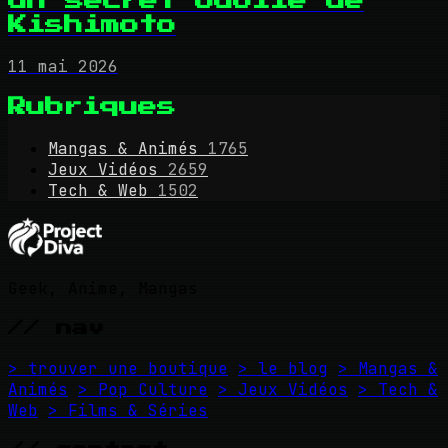
un secret oublié de
Kishimoto
11 mai 2026
Rubriques
Mangas & Animés
1765
Jeux Vidéos
2659
Tech & Web
1502
Geek, Anime, Mangas
// nav
> trouver une boutique
> le blog
> Mangas &
Animés
> Pop Culture
> Jeux Vidéos
> Tech &
Web
> Films & Séries