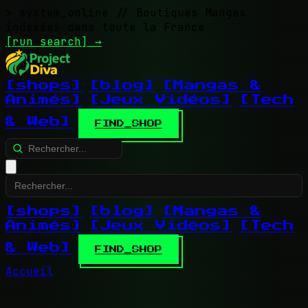
> system_online
// Boutiques Mangas
indexées dans toute la France
[run search]
→
[shops]
[blog]
[Mangas &
Animés]
[Jeux Vidéos]
[Tech
& Web]
FIND_SHOP
[shops]
[blog]
[Mangas &
Animés]
[Jeux Vidéos]
[Tech
& Web]
FIND_SHOP
Accueil