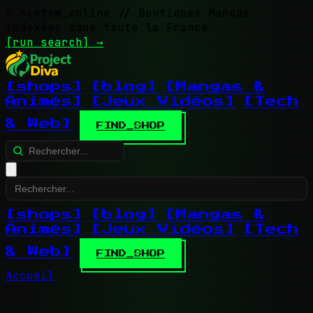
> system_online
// Boutiques Mangas
indexées dans toute la France
[run search]
→
[shops]
[blog]
[Mangas &
Animés]
[Jeux Vidéos]
[Tech
& Web]
FIND_SHOP
[shops]
[blog]
[Mangas &
Animés]
[Jeux Vidéos]
[Tech
& Web]
FIND_SHOP
Accueil