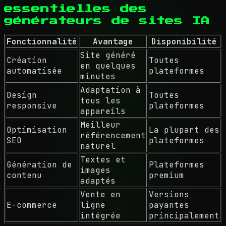
essentielles des
générateurs de sites IA
Fonctionnalité
Avantage
Disponibilité
Site généré
Création
Toutes
en quelques
automatisée
plateformes
minutes
Adaptation à
Design
Toutes
tous les
responsive
plateformes
appareils
Meilleur
Optimisation
La plupart des
référencement
SEO
plateformes
naturel
Textes et
Génération de
Plateformes
images
contenu
premium
adaptés
Vente en
Versions
E-commerce
ligne
payantes
intégrée
principalement