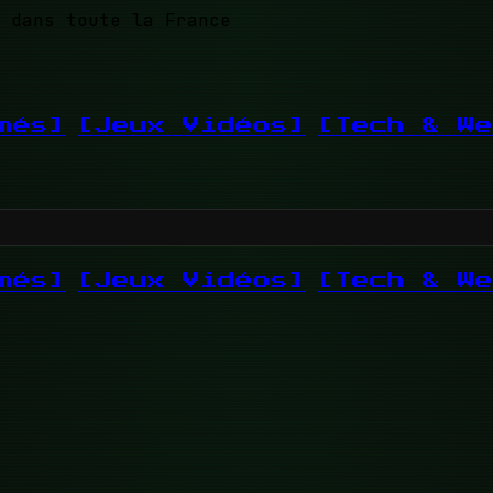
 dans toute la France
més]
[Jeux Vidéos]
[Tech & We
més]
[Jeux Vidéos]
[Tech & We