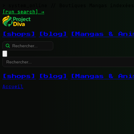
> system_online
// Boutiques Mangas indexées
[run search]
→
[shops]
[blog]
[Mangas & Ani
[shops]
[blog]
[Mangas & Ani
Accueil