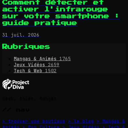
Comment détecter et
activer l'infrarouge
sur votre smartphone :
guide pratique
31 juil. 2026
Rubriques
Mangas & Animés
1765
Jeux Vidéos
2659
Tech & Web
1502
Geek, Anime, Mangas
// nav
> trouver une boutique
> le blog
> Mangas &
Animés
> Pop Culture
> Jeux Vidéos
> Tech &