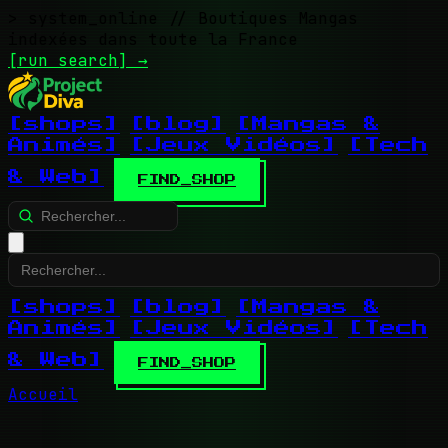
> system_online
// Boutiques Mangas
indexées dans toute la France
[run search]
→
[shops]
[blog]
[Mangas &
Animés]
[Jeux Vidéos]
[Tech
& Web]
FIND_SHOP
[shops]
[blog]
[Mangas &
Animés]
[Jeux Vidéos]
[Tech
& Web]
FIND_SHOP
Accueil