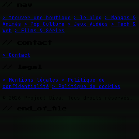
// nav
> trouver une boutique
> le blog
> Mangas &
Animés
> Pop Culture
> Jeux Vidéos
> Tech &
Web
> Films & Séries
// contact
> Contact
// legal
> Mentions légales
> Politique de
confidentialité
> Politique de cookies
© 2026 Project Diva. Tous droits réservés.
// end_of_file