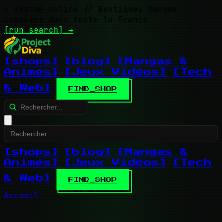
> system_online
// Boutiques Mangas
indexées dans toute la France
[run search]
→
[shops]
[blog]
[Mangas &
Animés]
[Jeux Vidéos]
[Tech
& Web]
FIND_SHOP
[shops]
[blog]
[Mangas &
Animés]
[Jeux Vidéos]
[Tech
& Web]
FIND_SHOP
Accueil