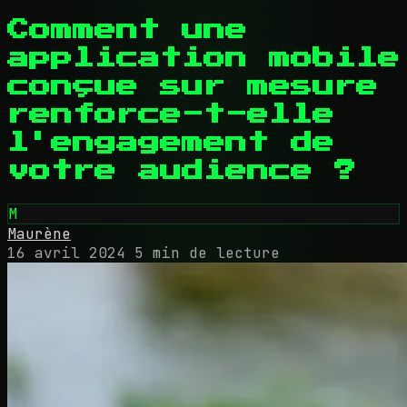
Comment une
application mobile
conçue sur mesure
renforce-t-elle
l'engagement de
votre audience ?
M
Maurène
16 avril 2024
5 min de lecture