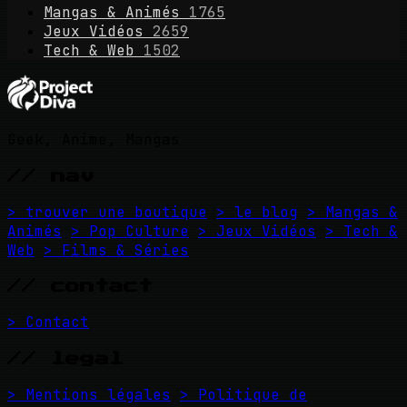
Mangas & Animés
1765
Jeux Vidéos
2659
Tech & Web
1502
Geek, Anime, Mangas
// nav
> trouver une boutique
> le blog
> Mangas &
Animés
> Pop Culture
> Jeux Vidéos
> Tech &
Web
> Films & Séries
// contact
> Contact
// legal
> Mentions légales
> Politique de