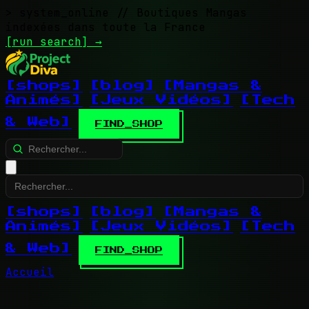
> system_online
// Boutiques Mangas
indexées dans toute la France
[run search]
→
[shops]
[blog]
[Mangas &
Animés]
[Jeux Vidéos]
[Tech
& Web]
FIND_SHOP
[shops]
[blog]
[Mangas &
Animés]
[Jeux Vidéos]
[Tech
& Web]
FIND_SHOP
Accueil