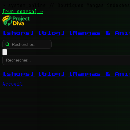
> system_online
// Boutiques Mangas indexées
[run search]
→
[shops]
[blog]
[Mangas & Ani
[shops]
[blog]
[Mangas & Ani
Accueil