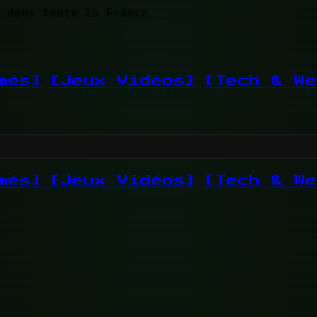
 dans toute la France
més]
[Jeux Vidéos]
[Tech & We
més]
[Jeux Vidéos]
[Tech & We