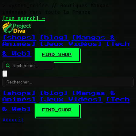
> system_online
// Boutiques Mangas
indexées dans toute la France
[run search]
→
[shops]
[blog]
[Mangas &
Animés]
[Jeux Vidéos]
[Tech
& Web]
FIND_SHOP
[shops]
[blog]
[Mangas &
Animés]
[Jeux Vidéos]
[Tech
& Web]
FIND_SHOP
Accueil