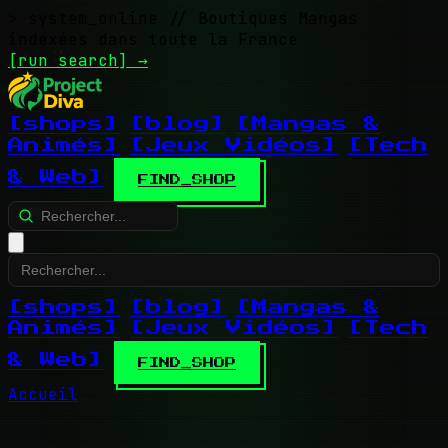
> system_online
// Boutiques Mangas
indexées dans toute la France
[run search]
→
[shops]
[blog]
[Mangas &
Animés]
[Jeux Vidéos]
[Tech
& Web]
FIND_SHOP
[shops]
[blog]
[Mangas &
Animés]
[Jeux Vidéos]
[Tech
& Web]
FIND_SHOP
Accueil