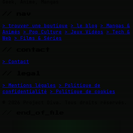
Geek, Anime, Mangas
// nav
> trouver une boutique
> le blog
> Mangas &
Animés
> Pop Culture
> Jeux Vidéos
> Tech &
Web
> Films & Séries
// contact
> Contact
// legal
> Mentions légales
> Politique de
confidentialité
> Politique de cookies
© 2026 Project Diva. Tous droits réservés.
// end_of_file