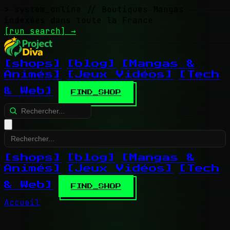
> system_online
// Boutiques Mangas
indexées dans toute la France
[run search]
→
[shops]
[blog]
[Mangas &
Animés]
[Jeux Vidéos]
[Tech
& Web]
FIND_SHOP
[shops]
[blog]
[Mangas &
Animés]
[Jeux Vidéos]
[Tech
& Web]
FIND_SHOP
Accueil