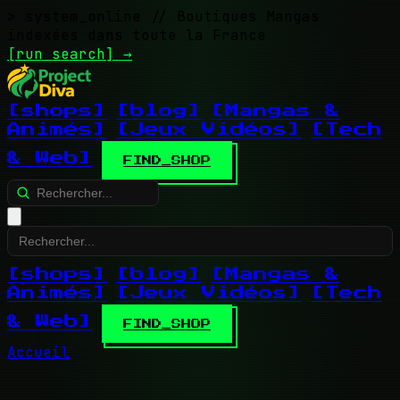
> system_online
// Boutiques Mangas
indexées dans toute la France
[run search]
→
[shops]
[blog]
[Mangas &
Animés]
[Jeux Vidéos]
[Tech
& Web]
FIND_SHOP
[shops]
[blog]
[Mangas &
Animés]
[Jeux Vidéos]
[Tech
& Web]
FIND_SHOP
Accueil