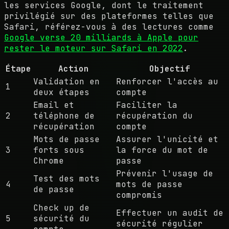
les services Google, dont le traitement
privilégié sur des plateformes telles que
Safari, référez-vous à des lectures comme
Google verse 20 milliards à Apple pour
rester le moteur sur Safari en 2022
.
Étape
Action
Objectif
Validation en
Renforcer l'accès au
1
deux étapes
compte
Email et
Faciliter la
2
téléphone de
récupération du
récupération
compte
Mots de passe
Assurer l'unicité et
3
forts sous
la force du mot de
Chrome
passe
Prévenir l'usage de
Test des mots
4
mots de passe
de passe
compromis
Check up de
Effectuer un audit de
5
sécurité du
sécurité régulier