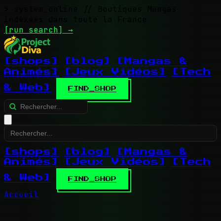
> system_online
// Boutiques Mangas
indexées dans toute la France
[run search]
→
[shops]
[blog]
[Mangas &
Animés]
[Jeux Vidéos]
[Tech
& Web]
FIND_SHOP
[shops]
[blog]
[Mangas &
Animés]
[Jeux Vidéos]
[Tech
& Web]
FIND_SHOP
Accueil