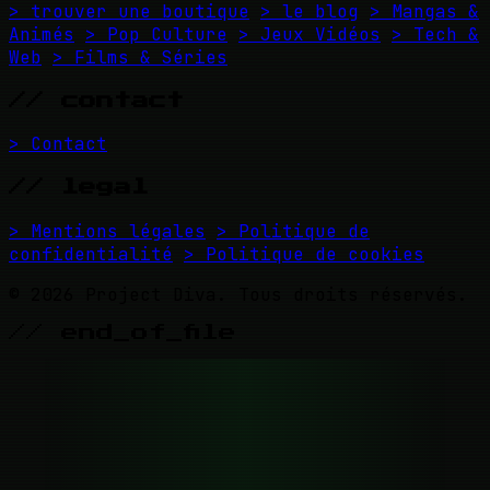
> trouver une boutique
> le blog
> Mangas &
Animés
> Pop Culture
> Jeux Vidéos
> Tech &
Web
> Films & Séries
// contact
> Contact
// legal
> Mentions légales
> Politique de
confidentialité
> Politique de cookies
© 2026 Project Diva. Tous droits réservés.
// end_of_file