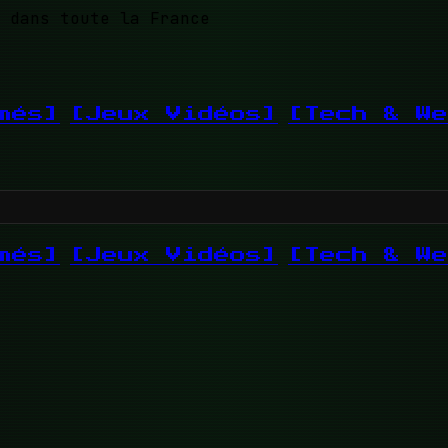
 dans toute la France
més]
[Jeux Vidéos]
[Tech & We
més]
[Jeux Vidéos]
[Tech & We