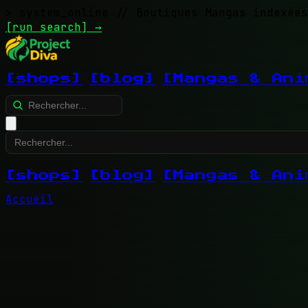
> system_online
// Boutiques Mangas indexées
[run search]
→
[shops]
[blog]
[Mangas & Ani
[shops]
[blog]
[Mangas & Ani
Accueil