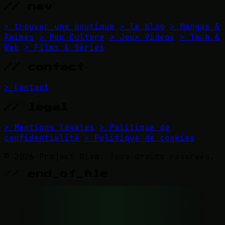
// nav
> trouver une boutique
> le blog
> Mangas &
Animés
> Pop Culture
> Jeux Vidéos
> Tech &
Web
> Films & Séries
// contact
> Contact
// legal
> Mentions légales
> Politique de
confidentialité
> Politique de cookies
© 2026 Project Diva. Tous droits réservés.
// end_of_file