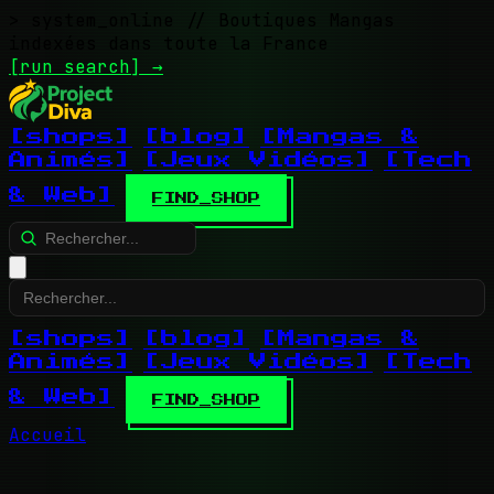
> system_online
// Boutiques Mangas
indexées dans toute la France
[run search]
→
[shops]
[blog]
[Mangas &
Animés]
[Jeux Vidéos]
[Tech
& Web]
FIND_SHOP
[shops]
[blog]
[Mangas &
Animés]
[Jeux Vidéos]
[Tech
& Web]
FIND_SHOP
Accueil