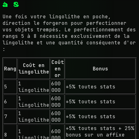
à 8
Une fois votre lingolithe en poche,
direction le forgeron pour perfectionner
vos objets trempés. Le perfectionnement des
rangs 5 à 8 nécessite exclusivement de la
lingolithe et une quantité conséquente d'or
:
Coût
Coût en
Rang
en
Bonus
lingolithe
or
1
600
5
+5% toutes stats
lingolithe
000
1
600
6
+5% toutes stats
lingolithe
000
1
600
7
+5% toutes stats
lingolithe
000
+5% toutes stats + 25%
1
600
8
bonus sur un affixe
lingolithe
000