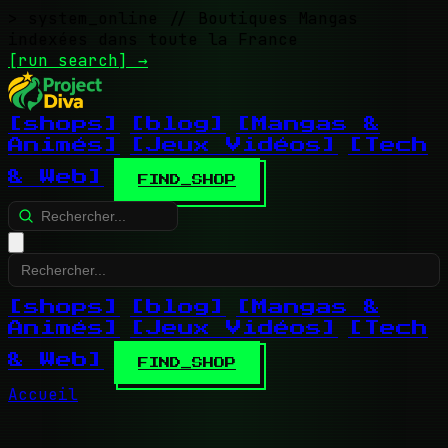
> system_online
// Boutiques Mangas
indexées dans toute la France
[run search]
→
[shops]
[blog]
[Mangas &
Animés]
[Jeux Vidéos]
[Tech
& Web]
FIND_SHOP
[shops]
[blog]
[Mangas &
Animés]
[Jeux Vidéos]
[Tech
& Web]
FIND_SHOP
Accueil