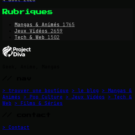
Rubriques
Mangas & Animés
1765
Jeux Vidéos
2659
Tech & Web
1502
Geek, Anime, Mangas
// nav
> trouver une boutique
> le blog
> Mangas &
Animés
> Pop Culture
> Jeux Vidéos
> Tech &
Web
> Films & Séries
// contact
> Contact