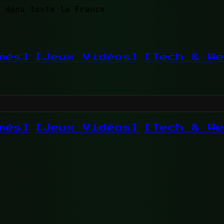
 dans toute la France
més]
[Jeux Vidéos]
[Tech & We
més]
[Jeux Vidéos]
[Tech & We