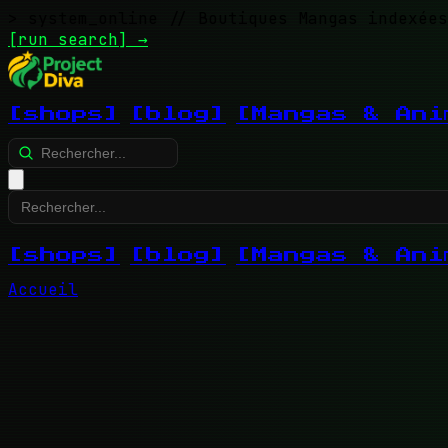
> system_online
// Boutiques Mangas indexées
[run search]
→
[shops]
[blog]
[Mangas & Ani
[shops]
[blog]
[Mangas & Ani
Accueil