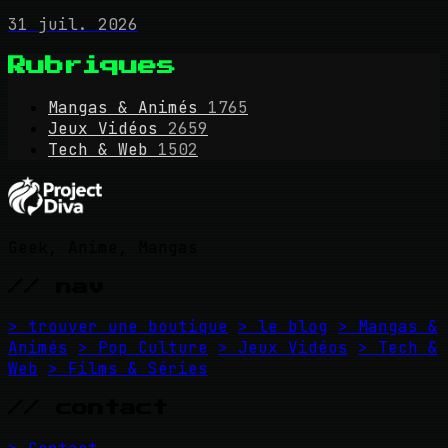
31 juil. 2026
Rubriques
Mangas & Animés
1765
Jeux Vidéos
2659
Tech & Web
1502
Geek, Anime, Mangas
// nav
> trouver une boutique
> le blog
> Mangas &
Animés
> Pop Culture
> Jeux Vidéos
> Tech &
Web
> Films & Séries
// contact