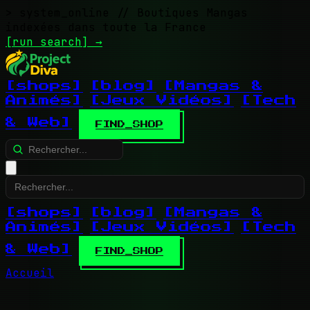
> system_online
// Boutiques Mangas
indexées dans toute la France
[run search]
→
[shops]
[blog]
[Mangas &
Animés]
[Jeux Vidéos]
[Tech
& Web]
FIND_SHOP
[shops]
[blog]
[Mangas &
Animés]
[Jeux Vidéos]
[Tech
& Web]
FIND_SHOP
Accueil