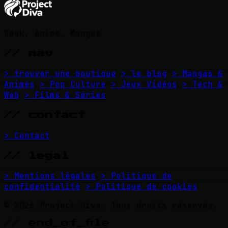
Geek, Anime, Mangas
// nav
> trouver une boutique
> le blog
> Mangas &
Animés
> Pop Culture
> Jeux Vidéos
> Tech &
Web
> Films & Séries
// contact
> Contact
// legal
> Mentions légales
> Politique de
confidentialité
> Politique de cookies
© 2026 Project Diva. Tous droits réservés.
// end_of_file