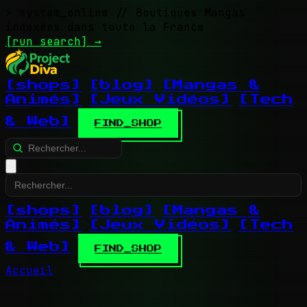
> system_online
// Boutiques Mangas
indexées dans toute la France
[run search]
→
[shops]
[blog]
[Mangas &
Animés]
[Jeux Vidéos]
[Tech
& Web]
FIND_SHOP
[shops]
[blog]
[Mangas &
Animés]
[Jeux Vidéos]
[Tech
& Web]
FIND_SHOP
Accueil