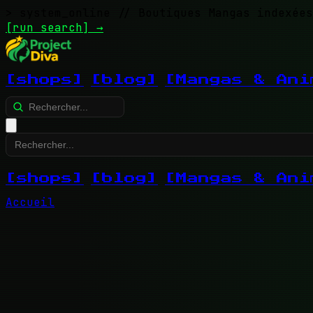
> system_online
// Boutiques Mangas indexées
[run search]
→
[shops]
[blog]
[Mangas & Ani
[shops]
[blog]
[Mangas & Ani
Accueil