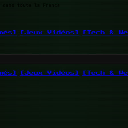
 dans toute la France
més]
[Jeux Vidéos]
[Tech & We
més]
[Jeux Vidéos]
[Tech & We