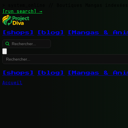
> system_online
// Boutiques Mangas indexées
[run search]
→
[shops]
[blog]
[Mangas & Ani
[shops]
[blog]
[Mangas & Ani
Accueil