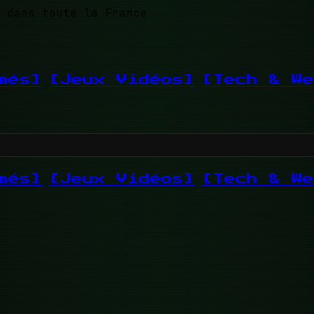
 dans toute la France
més]
[Jeux Vidéos]
[Tech & We
més]
[Jeux Vidéos]
[Tech & We