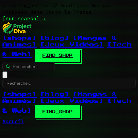
> system_online
// Boutiques Mangas
indexées dans toute la France
[run search]
→
[shops]
[blog]
[Mangas &
Animés]
[Jeux Vidéos]
[Tech
& Web]
FIND_SHOP
[shops]
[blog]
[Mangas &
Animés]
[Jeux Vidéos]
[Tech
& Web]
FIND_SHOP
Accueil