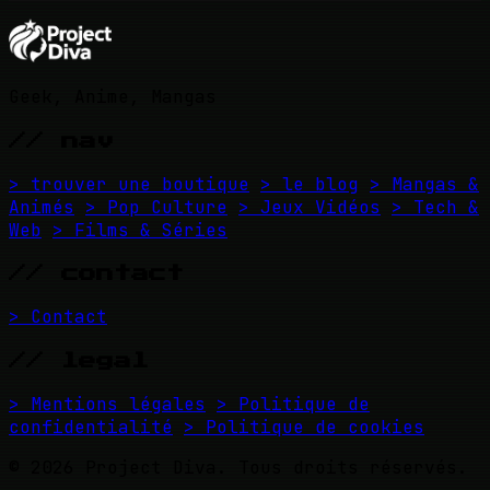
Geek, Anime, Mangas
// nav
> trouver une boutique
> le blog
> Mangas &
Animés
> Pop Culture
> Jeux Vidéos
> Tech &
Web
> Films & Séries
// contact
> Contact
// legal
> Mentions légales
> Politique de
confidentialité
> Politique de cookies
© 2026 Project Diva. Tous droits réservés.