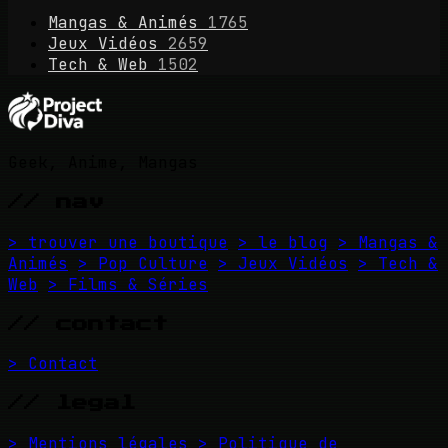
Mangas & Animés
1765
Jeux Vidéos
2659
Tech & Web
1502
Geek, Anime, Mangas
// nav
> trouver une boutique
> le blog
> Mangas &
Animés
> Pop Culture
> Jeux Vidéos
> Tech &
Web
> Films & Séries
// contact
> Contact
// legal
> Mentions légales
> Politique de