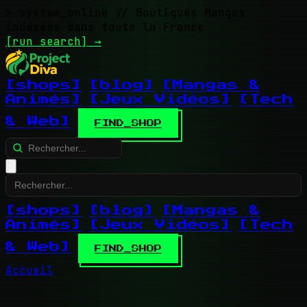
> system_online
// Boutiques Mangas
indexées dans toute la France
[run search]
→
[shops]
[blog]
[Mangas &
Animés]
[Jeux Vidéos]
[Tech
& Web]
FIND_SHOP
[shops]
[blog]
[Mangas &
Animés]
[Jeux Vidéos]
[Tech
& Web]
FIND_SHOP
Accueil