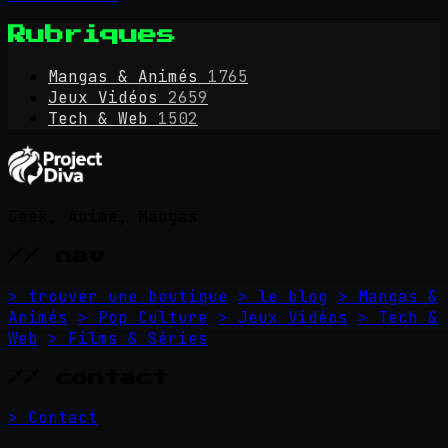
Rubriques
Mangas & Animés
1765
Jeux Vidéos
2659
Tech & Web
1502
Geek, Anime, Mangas
// nav
> trouver une boutique
> le blog
> Mangas &
Animés
> Pop Culture
> Jeux Vidéos
> Tech &
Web
> Films & Séries
// contact
> Contact