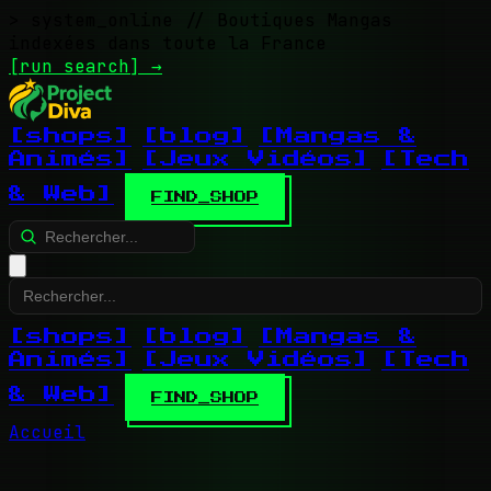
> system_online
// Boutiques Mangas
indexées dans toute la France
[run search]
→
[shops]
[blog]
[Mangas &
Animés]
[Jeux Vidéos]
[Tech
& Web]
FIND_SHOP
[shops]
[blog]
[Mangas &
Animés]
[Jeux Vidéos]
[Tech
& Web]
FIND_SHOP
Accueil