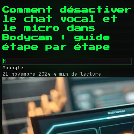
Comment désactiver
le chat vocal et
le micro dans
Bodycam : guide
étape par étape
M
Mooogle
21 novembre 2024
4 min de lecture