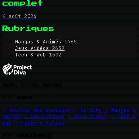
complet
4 août 2026
Rubriques
Mangas & Animés
1765
Jeux Vidéos
2659
Tech & Web
1502
Geek, Anime, Mangas
// nav
> trouver une boutique
> le blog
> Mangas &
Animés
> Pop Culture
> Jeux Vidéos
> Tech &
Web
> Films & Séries
// contact