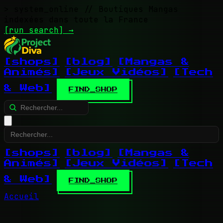
> system_online
// Boutiques Mangas
indexées dans toute la France
[run search]
→
[shops]
[blog]
[Mangas &
Animés]
[Jeux Vidéos]
[Tech
& Web]
FIND_SHOP
[shops]
[blog]
[Mangas &
Animés]
[Jeux Vidéos]
[Tech
& Web]
FIND_SHOP
Accueil