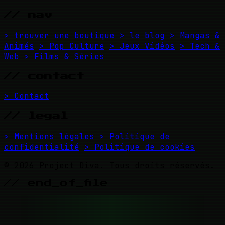
// nav
> trouver une boutique
> le blog
> Mangas &
Animés
> Pop Culture
> Jeux Vidéos
> Tech &
Web
> Films & Séries
// contact
> Contact
// legal
> Mentions légales
> Politique de
confidentialité
> Politique de cookies
© 2026 Project Diva. Tous droits réservés.
// end_of_file