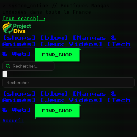
> system_online
// Boutiques Mangas
indexées dans toute la France
[run search]
→
[shops]
[blog]
[Mangas &
Animés]
[Jeux Vidéos]
[Tech
& Web]
FIND_SHOP
[shops]
[blog]
[Mangas &
Animés]
[Jeux Vidéos]
[Tech
& Web]
FIND_SHOP
Accueil