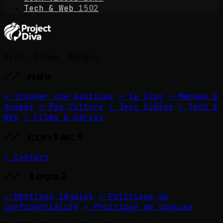
Tech & Web
1502
Geek, Anime, Mangas
// nav
> trouver une boutique
> le blog
> Mangas &
Animés
> Pop Culture
> Jeux Vidéos
> Tech &
Web
> Films & Séries
// contact
> Contact
// legal
> Mentions légales
> Politique de
confidentialité
> Politique de cookies