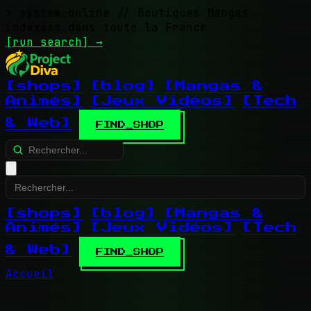
> system_online
// Boutiques Mangas
indexées dans toute la France
[run search]
→
[shops]
[blog]
[Mangas &
Animés]
[Jeux Vidéos]
[Tech
& Web]
FIND_SHOP
[shops]
[blog]
[Mangas &
Animés]
[Jeux Vidéos]
[Tech
& Web]
FIND_SHOP
Accueil